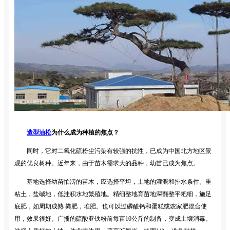
造型油松
为什么成为种植的焦点？
同时，它对二氧化硫粉尘污染有较强的抗性，已成为中国北方地区景
观的优良树种。近年来，由于苗木需求大的品种，幼苗已成为焦点。
基地选择幼苗怕涝的苗木，应选择平坦，土地的灌溉和排水条件。重
粘土，盐碱地，低洼积水地繁殖地。精细整地育苗地深翻整平耙细，施足
底肥，如周期成熟 粪肥，堆肥。也可以过磷酸钙和蛋糕或农家肥混合使
用，效果很好。广播的硫酸亚铁粉前每亩10公斤的制备，变成土壤消毒。