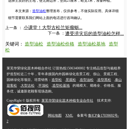
选择土质好的土地，使北南边界，垄高25厘米，畦宽1米，准备种植。
本文来源：
造型油松
整理发布，仅供参考，不做实际应用。具体详细
细节需要联系我们网站上面的电话进行咨询确认。
小课堂！大型古松兰矩瘤蛎...
上一条 ：
下一条 ：
遭受涝灾后的造型油松怎样...
关键词：
造型油松
造型油松价格
造型油松基地
造型
松
莱芜华荣绿化苗木种植合作社 订苗热线15063400002 专注精品造型与栽植养
护造型松近二十年，常年承接国内外园林绿化造景工程、假山、景观工程、
园林绿化等项目。培育销售：
造型松
,
景观松
,
造型油松
,
造型黑松
,
泰山
迎客松
,
大型古松
,
平顶松
,
造型松基地
的规模大、规格全、价格低、服
务优，诚邀新老顾客现场选购。
CopyRight © 版权所有:
莱芜华荣绿化苗木种植专业合作社
技术支持:
网站地图
XML
备案号:
鲁ICP备17039692号-
2