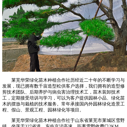
莱芜华荣绿化苗木种植合作社历经近二十年的不断学习与
发展，现已拥有数千亩造型松供客户选择，我们拥有的造型修
剪技术团队、后期养护与病虫害治理技术工，苗木装卸技术
工，定期接受培训与学习，可以为客户提供园林小品、绿化苗
木的摆放与栽植的技术服务。常年承接国内外园林绿化造景工
程、假山、景观工程、园林绿化等项目。
莱芜华荣绿化苗木种植合作社于山东省莱芜市莱城区雪野
镇，坐落于327省道，东临京沪高速，距离雪野收费口2KM，