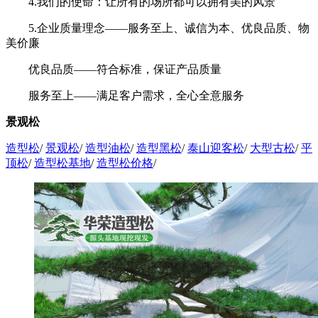
4.我们的使命：让所有的场所都可以拥有美的风景
5.企业质量理念——服务至上、诚信为本、优良品质、物
美价廉
优良品质——符合标准，保证产品质量
服务至上——满足客户需求，全心全意服务
景观松
造型松
/
景观松
/
造型油松
/
造型黑松
/
泰山迎客松
/
大型古松
/
平
顶松
/
造型松基地
/
造型松价格
/