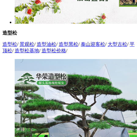
造型松
造型松
/
景观松
/
造型油松
/
造型黑松
/
泰山迎客松
/
大型古松
/
平
顶松
/
造型松基地
/
造型松价格
/