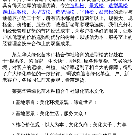
具有得天独厚的地理优势。专注
造型松
、
景观松
、
造型黑松
、
泰山迎客松
、
大型古松
、
造型油松
，
平顶松
，
盆景松
的造型与
栽植养护近二十年，所有苗木都是假植两年以上。规模大、规
格全、价格低、服务优，诚邀新老顾客现场选购。我们充分利
用经验管理优势的节约经营成本，为客户提供好的服务，让客
户以优惠的价格选购到优异的树种，以诚信为本，服务至上的
经营理念换来合作上的双赢成果。
莱芜华荣绿化苗木种植合作社培育的造型松的好处在
于“根系多、紧而密、生长快”，能够适应各种复杂、恶劣的环
境，对客户的运输、种植、成活率起到了相当大的保障，得到
了广大绿化单位的一致好评。 竭诚欢迎各绿化单位、户、新
老客户，各届同仁前来参观，看苗定货。
莱芜华荣绿化苗木种植合作社绿化苗木文化
1.基地宗旨：美化环境景观，缔造世界！
2.基地愿景：美化生活，服务大众！
3.核心价值观：以人为本，文化兴商；美化大千，共享！