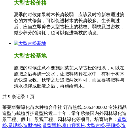
大型古松价格
夏季的时候如果树木长势较弱，应该及时将新枝通过摘
心的方式修剪，可以促进树木的长势较多。生长期过
后，应当立即剪去大型古松上的枯枝、弱枝及过密枝，
减少养分的消耗，也可以促进新枝的萌发。
大型古松基地
施肥的时候注意不要施到莱芜大型古松的根系，可以在
施肥之后再浇一次水，让肥料稀释在水中，有利于树木
的快速吸收。秋季之后追肥两次即可，而且要将肥料与
清水搅拌成肥液之后，再施给树木。
共 9 条记录 1 页
莱芜华荣绿化苗木种植合作社 订苗热线15063400002 专注精品
造型与栽植养护造型松近二十年，常年承接国内外园林绿化造
景工程、假山、景观工程、园林绿化等项目。培育销售：
造型
松
,
景观松
,
造型油松
,
造型黑松
,
泰山迎客松
,
大型古松
,
平顶松
,
造