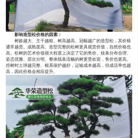
影响
造型松价格
的因素：
树龄越大、主干越粗、树高越高、冠幅越广的
造型松
，其价格
通常越贵。成熟度高、造型完整的松树更具观赏价值，自然价格也
高。松树的艺术价值很大程度上决定了它的售价。枝条分布合理、
姿态优雅、层次分明、整体线条流畅的树更受欢迎，售价也更高。
挖树时土球越完整、根系保护越好，运输成本越高，但成活率也越
高，因此价格会相应提升。