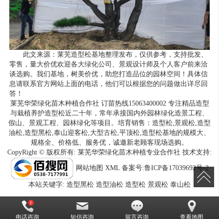
此文来源：
莱芜造型松基地
整理发布，仅供参考，支持批发、
零售，量大价优欢迎各大绿化公司、景观设计师及个人客户前来洽
谈选购。我们基地，树美价优，助您打造品位的园林空间！具体信
息请联系官方网站上面的电话，他们可以根据您的问题做出详尽回
答！
莱芜华荣绿化苗木种植合作社 订苗热线15063400002 专注精品造型
与栽植养护造型松近二十年，常年承接国内外园林绿化造景工程、
假山、景观工程、园林绿化等项目。培育销售：
造型松
,
景观松
,
造型
油松
,
造型黑松
,
泰山迎客松
,
大型古松
,
平顶松
,
造型松基地
的规模大、
规格全、价格低、服务优，诚邀新老顾客现场选购。
CopyRight © 版权所有:
莱芜华荣绿化苗木种植专业合作社
技术支持:
网站地图
XML
备案号:
鲁ICP备17039692号-2
本站关键字:
造型黑松
造型油松
造型松
景观松
泰山松
电话咨询
短信咨询
留言咨询
查看地图