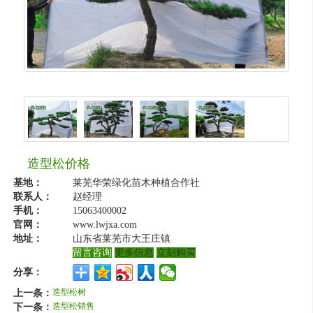
造型松价格
基地：
莱芜华荣绿化苗木种植合作社
联系人：
赵经理
手机：
15063400002
官网：
www.lwjxa.com
地址：
山东省莱芜市大王庄镇
留言咨询
更多信息
立刻购买
分享：
上一条：
造型松树
下一条：
造型松销售