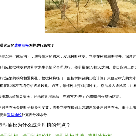
涝灾后的
造型油松
怎样进行急救？
深挖沉井（或沉沟），观察怕涝的树木，发现树叶枯萎。立即在树根周围挖井。深度约
修剪应根据枯萎程度和树木生长情况合理进行。修剪量在1/3和1/2之间。伤口应涂
树穴深陷的拐弯和通风孔，根据树胸径（一般按树胸径的10倍计算）来确定树穴的大
棍在0.6米左右均匀穿透通风孔。通常，每棵树上打8到10个孔。然后放入通风管，让
采用30%多菌灵溶液，经杀菌剂灌溉后，在树穴内进行了600倍的根腐病防治。
注射营养液会使叶子枯萎和变黄，需要立即在根部上方20厘米处注射营养液。由于土
要向
造型油松
补充养分和水分。
造型油松为什么成为种植的焦点？
造型油松
造型油松价格
造型油松基地
造型油松树