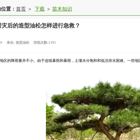
的位置：
首页
下载
苗木知识
>
>
涝灾后的造型油松怎样进行急救？
10
来自:
造型油松
浏览次数:1395
地区的降雨量并不小。由于连续暴雨和暴雨，土壤水分饱和和低洼排水困难。一些地