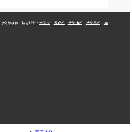
园林绿化等项目。培育销售：
造型松
,
景观松
,
造型油松
,
造型黑松
,
泰
查看地图