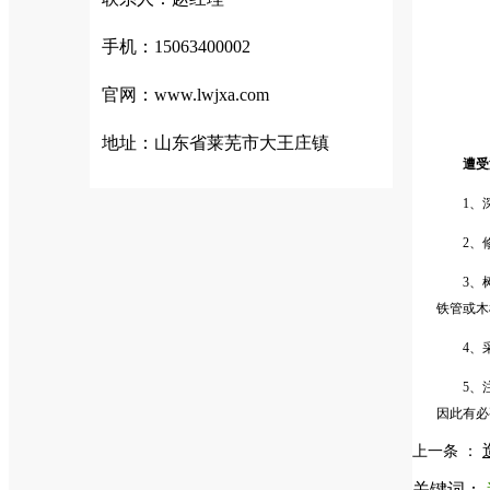
手机：15063400002
官网：www.lwjxa.com
地址：山东省莱芜市大王庄镇
遭受
1、
2、
3、
铁管或木
4、
5、
因此有必
上一条 ：
关键词：