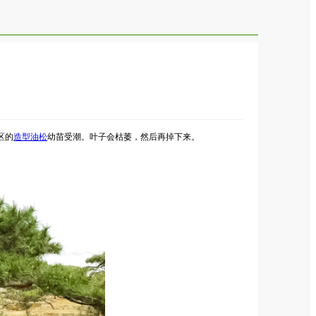
区的
造型油松
幼苗受潮。叶子会枯萎，然后再掉下来。