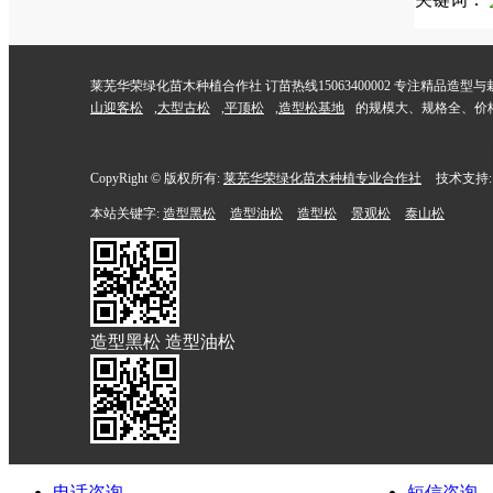
莱芜华荣绿化苗木种植合作社 订苗热线15063400002 专注精
山迎客松
,
大型古松
,
平顶松
,
造型松基地
的规模大、规格全、价
CopyRight © 版权所有:
莱芜华荣绿化苗木种植专业合作社
技术支持:
本站关键字:
造型黑松
造型油松
造型松
景观松
泰山松
造型黑松 造型油松
电话咨询
短信咨询