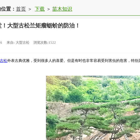
的位置：
首页
下载
苗木知识
>
>
堂！大型古松兰矩瘤蛎蚧的防治！
06
来自:
大型古松
浏览次数:1522
古松
外表古典优雅，受到很多人的喜爱。但是有时也非常容易受到害虫的危害，特别