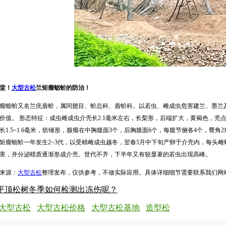
堂！
大型古松
兰矩瘤蛎蚧的防治！
瘤蛎蚧又名兰疣盾蚧，属同翅目、蚧总科、盾蚧科。以若虫、雌成虫危害建兰、墨兰
价值。 形态特征：成虫雌成虫介壳长2.1毫米左右，长梨形，后端扩大，黄褐色，
长1.5~1.6毫米，纺锤形，腺瘤在中胸腹面3个，后胸腹面6个，每腹节侧各4个，臀
矩瘤蛎蚧一年发生2~3代，以受精雌成虫越冬，翌春5月中下旬产卵于介壳内，每头雌
害，并分泌蜡质逐渐形成介壳。世代不齐，下半年又有较显著的若虫出现高峰。
来源：
大型古松
整理发布，仅供参考，不做实际应用。具体详细细节需要联系我们网
平顶松树冬季如何检测出冻伤呢？
大型古松
大型古松价格
大型古松基地
造型松