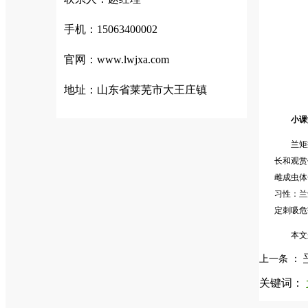
手机：15063400002
官网：www.lwjxa.com
地址：山东省莱芜市大王庄镇
小课
兰矩
长和观赏
雌成虫体
习性：兰
定刺吸危
本文
上一条 ：
关键词：