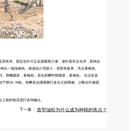
及苏铁等。固定在叶片正反面吸取汁液，使叶面失去光泽，影响生
壳点伸出一端深褐色。雄成虫介壳较小，背部有纵脊，壳点黄褐色。
角2对。卵椭圆形，黄褐色。若虫初孵时卵圆形，黄褐色。 生活史及
蚧产卵20~30粒。初孵若虫缓慢爬行多在主脉两侧，少数在叶缘固
站上面的电话进行咨询确认。
下一条 ：
造型油松为什么成为种植的焦点？