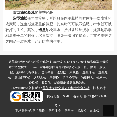
造型油松基地
的养护经验：
造型油松
较为耐贫瘠，所以只在刚刚栽植的时候施一次腐熟的
农家肥，速生期施适量的氮肥，其余时间可以不施肥，树木就可以
较好的生长。其次，
造型油松
喜水，所以要经常浇水，尤其是春季
和夏季干旱的时候，尽量保持土壤处于湿润的状态，并在冬季来临
之间浇一次冻水，起到防寒的作用。
莱芜华荣绿化苗木种植合作社 订苗热线15063400002 专注精品造型与栽植
养护造型松近二十年，常年承接国内外园林绿化造景工程、假山、景观工
程、园林绿化等项目。培育销售：
造型松
,
景观松
,
造型油松
,
造型黑
松
,
泰山迎客松
,
大型古松
,
平顶松
,
造型松基地
的规模大、规格全、
价格低、服务优，诚邀新老顾客现场选购。
CopyRight © 版权所有:
莱芜华荣绿化苗木种植专业合作社
技术支持:
网站地图
XML
备案号:
鲁ICP备17039692
号-2
本站关键字:
造型黑松
造型油松
造型松
景观松
泰山松