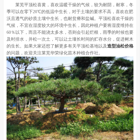
莱芜平顶松喜黄，喜欢温暖干燥的气候，较为耐阴，耐寒，冬
季可以在零下20℃的低温中生长，对于土壤的要求不高，喜欢在肥
沃且透气的砂质土壤中生长，也耐贫瘠和盐碱。平顶松喜欢干燥的
气候，不宜在湿度较大的环境中生长，因此种植户要将湿度维持在
60％以下，而且不能浇太多水，否则会引起烂根，雨季的时候也要
及时排水，并松一次土，可以让土壤长时间的贮存水分，促进树木
的生长。如果大家还想了解更多有关平顶松基地以及
造型油松价格
的问题，欢迎关注莱芜华荣绿化苗木种植合作社。