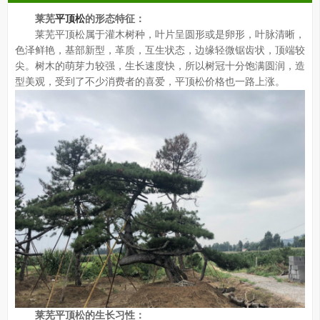
莱芜
平顶松
的形态特征：
莱芜平顶松属于灌木树种，叶片呈圆形或是卵形，叶脉清晰，
色泽鲜艳，基部新型，革质，互生状态，边缘轻微锯齿状，顶端较
尖。树木的萌芽力较强，生长速度快，所以树冠十分饱满圆润，造
型美观，受到了不少消费者的喜爱，平顶松价格也一路上涨。
莱芜平顶松的生长习性：