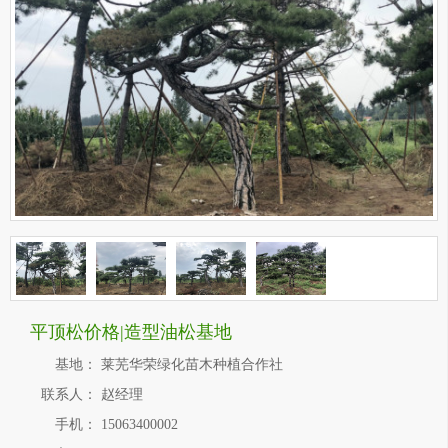
平顶松价格|造型油松基地
基地：
莱芜华荣绿化苗木种植合作社
联系人：
赵经理
手机：
15063400002