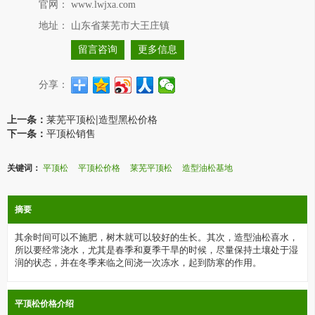
官网：
www.lwjxa.com
地址：
山东省莱芜市大王庄镇
留言咨询
更多信息
分享：
上一条：
莱芜平顶松|造型黑松价格
下一条：
平顶松销售
关键词：
平顶松
平顶松价格
莱芜平顶松
造型油松基地
摘要
其余时间可以不施肥，树木就可以较好的生长。其次，造型油松喜水，
所以要经常浇水，尤其是春季和夏季干旱的时候，尽量保持土壤处于湿
润的状态，并在冬季来临之间浇一次冻水，起到防寒的作用。
平顶松价格介绍