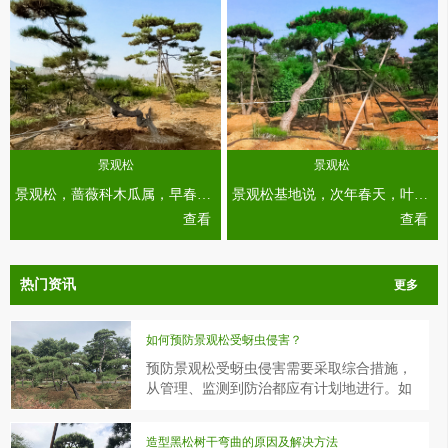
景观松
景观松
景观松，蔷薇科木瓜属，早春叶前开花，簇生枝间，鲜艳美丽，宜于草坪。庭院或花坛内丛植或孤植，也是盆栽的好材料。...
景观松基地说，次年春天，叶片抽出时爬到叶片背面进行为害、繁殖。高温干燥情况下繁殖速度较快，在气温30℃左右仅需7天就可完成1代。...
查看
查看
热门资讯
更多
如何预防景观松受蚜虫侵害？
预防景观松受蚜虫侵害需要采取综合措施，
从管理、监测到防治都应有计划地进行。如
何预防景观松受蚜虫侵害？
造型黑松树干弯曲的原因及解决方法