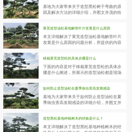
基地为大家带来关于造型黑松树干弯曲的原
因及解决方法的详细介绍，并图文并茂的给
大家展示了造型松的养护，预知详情请点击
造型油松基地的官方网站进行查询吧。
莱芜造型油松基地解答叶片发黄是什么原因
本文详细解决了莱芜造型油松基地解答叶片
发黄是什么原因的问题分析，所提供的内容
有不足之处，欢迎大家留言反馈，更多造型
油松的养护方法我们会定期上传，欢迎关注
移栽莱芜造型松的具体步骤是什么
造型油松基地官网。
下面的内容是对于移栽莱芜造型松的具体步
骤是什么阐述，所展示的造型油松都是现场
拍摄，提供的内容都是经过造型黑松基地经
验所得，请点击进入查看更多景观松的相关
如何防止造型油松在夏季病虫害高发期感染
行业信息吧。
基地为大家带来关于如何防止造型油松在夏
季病虫害高发期感染的详细介绍，并图文并
茂的给大家展示了造型黑松的养护，预知详
情请点击景观松基地的官方网站进行查询
造型黑松基地种植树木的经验是什么？
吧。
本文详细解决了造型黑松基地种植树木的经