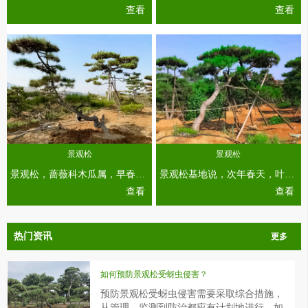
查看
查看
景观松
景观松
景观松，蔷薇科木瓜属，早春叶前开花，簇生枝间，鲜艳美丽，宜于草坪。庭院或花坛内丛植或孤植，也是盆栽的好材料。...
景观松基地说，次年春天，叶片抽出时爬到叶片背面进行为害、繁殖。高温干燥情况下繁殖速度较快，在气温30℃左右仅需7天就可完成1代。...
查看
查看
热门资讯
更多
如何预防景观松受蚜虫侵害？
预防景观松受蚜虫侵害需要采取综合措施，
从管理、监测到防治都应有计划地进行。如