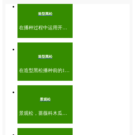
造型黑松
在播种过程中运用开沟条播的方式进行播种，确保沟的深度平整，条播宽度设置为6cm，条距设置为18cm，在沟内均匀地撒施种子时，播种深度为1.2cm。在完成播种后将腐殖土覆盖在造型黑松的种子上，厚度为1cm，轻轻地按压，以保证造型黑松的种子和土壤充分接触。...
查看
造型黑松
在造型黑松播种前的10天左右，利用2%的硫酸亚铁溶液对造型黑松种子进行浸泡，时间为1小时，然后再利用2%的高锰酸钾溶液进行浸泡，时间为1小时，并用清水对造型黑松的种子进行淘洗两遍，最后用40 ℃的温水对造型黑松的种子进行浸泡，时间为24小时。...
查看
景观松
景观松，蔷薇科木瓜属，早春叶前开花，簇生枝间，鲜艳美丽，宜于草坪。庭院或花坛内丛植或孤植，也是盆栽的好材料。...
查看